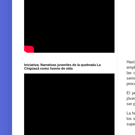
Hast
Iniciativa: Narrativas juveniles de la quebrada La
empl
Chigüazá como fuente de vida
las 
seme
proc
El p
jóve
ser 
La h
los 
super