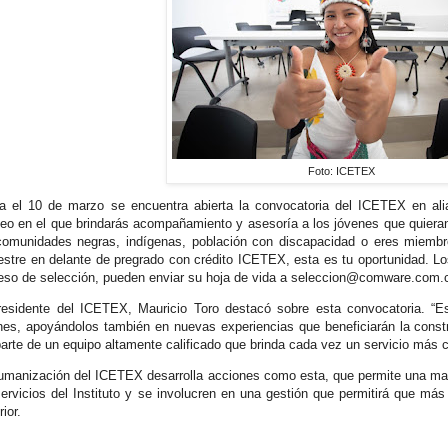
Foto: ICETEX
a el 10 de marzo se encuentra abierta la convocatoria del ICETEX en 
eo en el que brindarás acompañamiento y asesoría a los jóvenes que quieran 
comunidades negras, indígenas, población con discapacidad o eres miemb
stre en delante de pregrado con crédito ICETEX, esta es tu oportunidad. Los
eso de selección, pueden enviar su hoja de vida a seleccion@comware.com.
residente del ICETEX, Mauricio Toro destacó sobre esta convocatoria. “Es
nes, apoyándolos también en nuevas experiencias que beneficiarán la const
parte de un equipo altamente calificado que brinda cada vez un servicio más 
umanización del ICETEX desarrolla acciones como esta, que permite una may
servicios del Instituto y se involucren en una gestión que permitirá que má
ior.