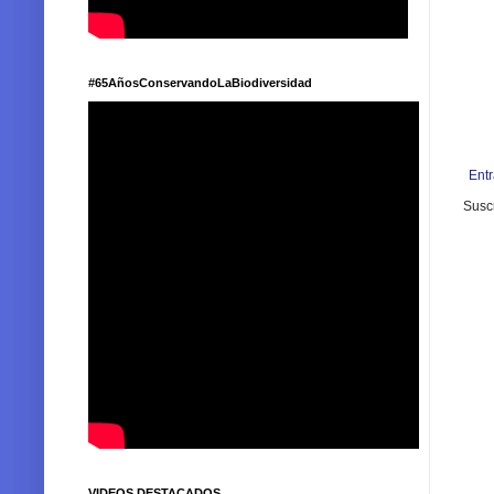
#65AñosConservandoLaBiodiversidad
Ent
Suscr
VIDEOS DESTACADOS