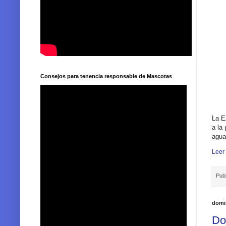
Consejos para tenencia responsable de Mascotas
La E
a la
agua 
Leer
Pub
domi
Do