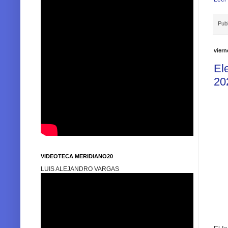
Pub
viern
El
20
VIDEOTECA MERIDIANO20
LUIS ALEJANDRO VARGAS