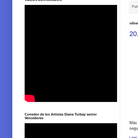
Pub
sába
20
Corredor de los Artistas Diana Turbay sector
Vencedores
Más 
segu
Leer