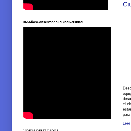
Ci
#65AñosConservandoLaBiodiversidad
Desd
equi
desa
ciud
esta
para
Leer
VIDEOS DESTACADOS