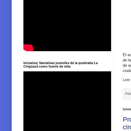
El a
de la
Iniciativa: Narrativas juveniles de la quebrada La
de a
Chigüazá como fuente de vida
ciud
Leer
Pub
lunes
Pr
ci