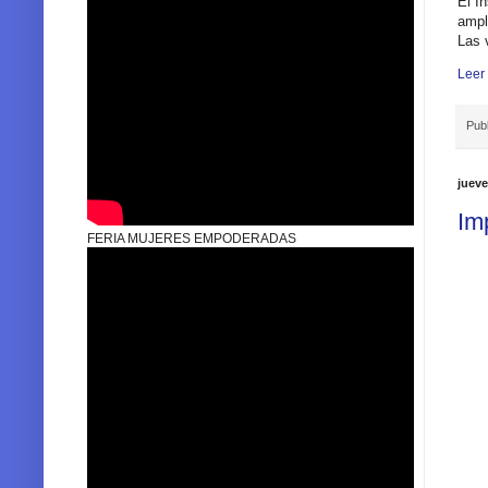
El
In
am
p
Las 
Leer
Pub
jueve
Im
FERIA MUJERES EMPODERADAS