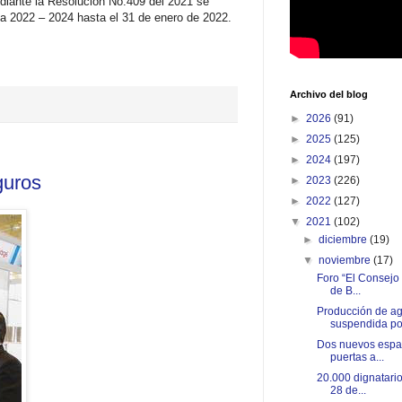
ediante la Resolución No.409 del 2021 se
leta 2022 – 2024 hasta el 31 de enero de 2022.
Archivo del blog
►
2026
(91)
►
2025
(125)
►
2024
(197)
guros
►
2023
(226)
►
2022
(127)
▼
2021
(102)
►
diciembre
(19)
▼
noviembre
(17)
Foro “El Consejo 
de B...
Producción de ag
suspendida por
Dos nuevos espac
puertas a...
20.000 dignatario
28 de...