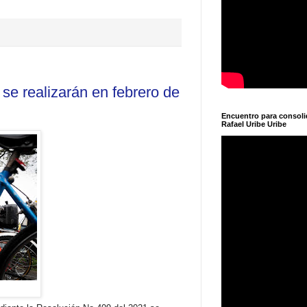
 se realizarán en febrero de
Encuentro para consol
Rafael Uribe Uribe