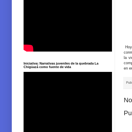
Hoy
conm
la v
comp
Iniciativa: Narrativas juveniles de la quebrada La
Chigüazá como fuente de vida
en e
Pub
No
Pu