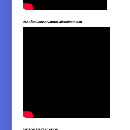
#65AñosConservandoLaBiodiversidad
VIDEOS DESTACADOS