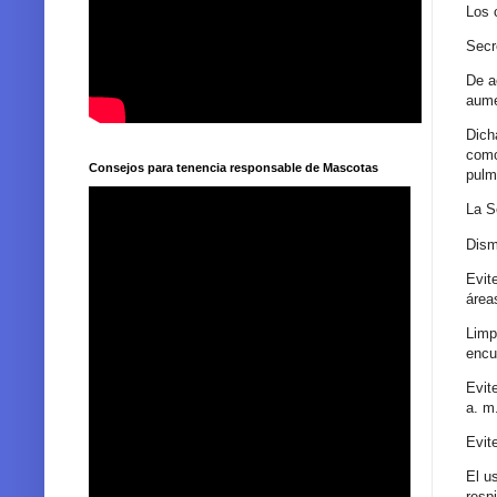
Los 
Secr
De a
aume
Dich
como
Consejos para tenencia responsable de Mascotas
pulm
La S
Dism
Evit
área
Limp
encu
Evite
a. m.
Evit
El u
resp