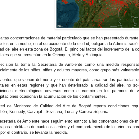
altas concentraciones de material particulado que se han presentado durante
coles en la noche, en el suroccidente de la ciudad, obligan a la Administración 
dad del aire en esta zona de Bogotá. El principal factor del incremento de la 
stales que se presentan en la Orinoquía, Meta y Antioquia.
ecisión la toma la Secretaría de Ambiente como una medida responsabl
cialmente de los niños, niñas y adultos mayores, como grupo más vulnerable 
vientos que vienen del norte y el oriente del país arrastran las partículas
stales en estas regiones y que han deteriorado la calidad del aire, no s
iciones meteorológicas adversas como el cambio en los patrones de vi
ipitaciones ocasionan la acumulación de los contaminantes.
ed de Monitoreo de Calidad del Aire de Bogotá reporta condiciones regu
ibón, Kennedy, Carvajal - Sevillana, Tunal y Carrera Séptima.
ecretaría de Ambiente hace seguimiento estricto a las concentraciones de ma
mapas satelitales de puntos calientes y el comportamiento de los vientos para
 por el contrario, se levanta la medida.