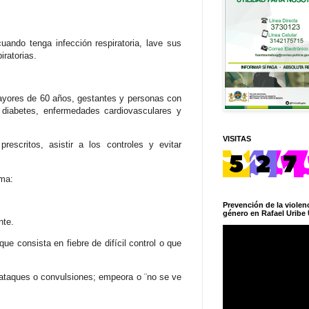
ndo tenga infección respiratoria, lave sus
ratorias.
 mayores de 60 años, gestantes y personas con
diabetes, enfermedades cardiovasculares y
VISITAS
scritos, asistir a los controles y evitar
rma:
Prevención de la violenc
género en Rafael Uribe 
nte.
 consista en fiebre de difícil control o que
 ataques o convulsiones; empeora o ¨no se ve