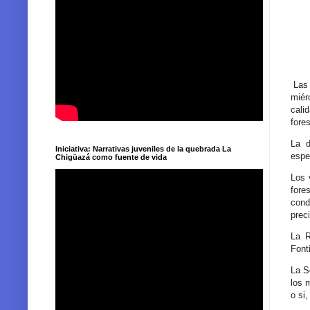
Las 
miér
cali
fore
La d
Iniciativa: Narrativas juveniles de la quebrada La
espe
Chigüazá como fuente de vida
Los 
fore
cond
prec
La R
Font
La S
los 
o si,