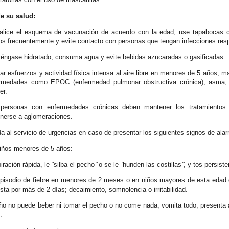
e su salud:
alice el esquema de vacunación de acuerdo con la edad, use tapabocas cua
s frecuentemente y evite contacto con personas que tengan infecciones respi
éngase hidratado, consuma agua y evite bebidas azucaradas o gasificadas.
tar esfuerzos y actividad física intensa al aire libre en menores de 5 años,
rmedades como EPOC (enfermedad pulmonar obstructiva crónica), asma, 
er.
personas con enfermedades crónicas deben mantener los tratamientos pre
nerse a aglomeraciones.
a al servicio de urgencias en caso de presentar los siguientes signos de ala
iños menores de 5 años:
ración rápida, le ¨silba el pecho ̈ o se le
̈hunden las costillas ̈, y tos persiste
pisodio de fiebre en menores de 2 meses o en niños mayores de esta edad que
ista por más de 2 días; decaimiento, somnolencia o irritabilidad.
iño no puede beber ni tomar el pecho o no come nada, vomita todo; presenta
.