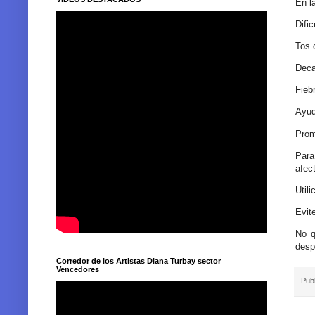
En l
Dific
Tos 
Deca
Fieb
Ayud
Prom
Para
afect
Util
Evit
No q
desp
Corredor de los Artistas Diana Turbay sector
Vencedores
Pub