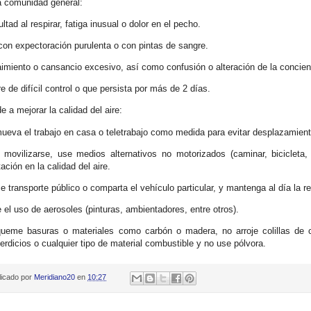
a comunidad general:
ultad al respirar, fatiga inusual o dolor en el pecho.
con expectoración purulenta o con pintas de sangre.
imiento o cansancio excesivo, así como confusión o alteración de la concien
re de difícil control o que persista por más de 2 días.
e a mejorar la calidad del aire:
ueva el trabajo en casa o teletrabajo como medida para evitar desplazamient
 movilizarse, use medios alternativos no motorizados (caminar, bicicleta,
ación en la calidad del aire.
ice transporte público o comparta el vehículo particular, y mantenga al día la 
e el uso de aerosoles (pinturas, ambientadores, entre otros).
ueme basuras o materiales como carbón o madera, no arroje colillas de cigar
erdicios o cualquier tipo de material combustible y no use pólvora.
licado por
Meridiano20
en
10:27