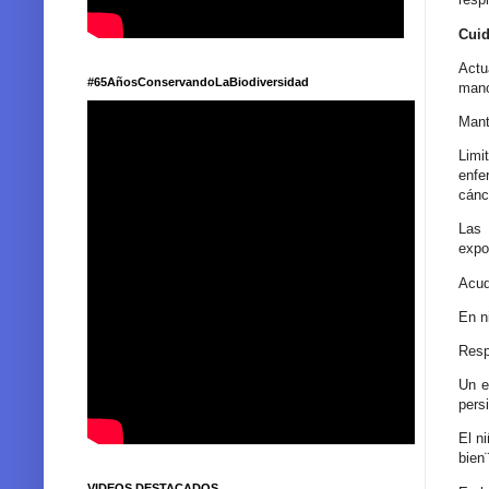
Cuid
Actu
#65AñosConservandoLaBiodiversidad
mano
Mant
Limi
enfe
cánc
Las 
expo
Acud
En n
Respi
Un e
pers
El n
bien¨
VIDEOS DESTACADOS