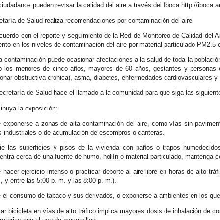
ciudadanos pueden revisar la calidad del aire a través del Iboca http://iboca.
etaría de Salud realiza recomendaciones por contaminación del aire
cuerdo con el reporte y seguimiento de la Red de Monitoreo de Calidad del A
nto en los niveles de contaminación del aire por material particulado PM2.5 e
a contaminación puede ocasionar afectaciones a la salud de toda la población
 los menores de cinco años, mayores de 60 años, gestantes y persona
onar obstructiva crónica), asma, diabetes, enfermedades cardiovasculares y 
ecretaría de Salud hace el llamado a la comunidad para que siga las siguien
inuya la exposición:
e exponerse a zonas de alta contaminación del aire, como vías sin pavimenta
s industriales o de acumulación de escombros o canteras.
ie las superficies y pisos de la vivienda con paños o trapos humedecidos
entra cerca de una fuente de humo, hollín o material particulado, mantenga c
 hacer ejercicio intenso o practicar deporte al aire libre en horas de alto tráf
, y entre las 5:00 p. m. y las 8:00 p. m.).
e el consumo de tabaco y sus derivados, o exponerse a ambientes en los qu
sar bicicleta en vías de alto tráfico implica mayores dosis de inhalación de 
iratorias con el uso de mascarillas.