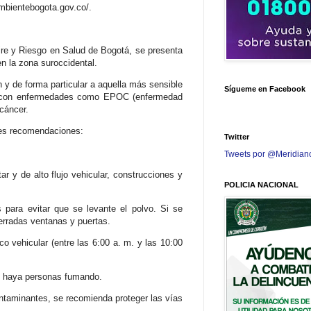
ambientebogota.gov.co/.
ire y Riesgo en Salud de Bogotá, se presenta
n la zona suroccidental.
 y de forma particular a aquella más sensible
Sígueme en Facebook
s con enfermedades como EPOC (enfermedad
cáncer.
tes recomendaciones:
Twitter
Tweets por @Meridian
r y de alto flujo vehicular, construcciones y
POLICIA NACIONAL
 para evitar que se levante el polvo. Si se
erradas ventanas y puertas.
ico vehicular (entre las 6:00 a. m. y las 10:00
e haya personas fumando.
contaminantes, se recomienda proteger las vías