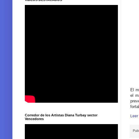
El m
el m
prev
fort
Corredor de los Artistas Diana Turbay sector
Leer
Vencedores
Pub