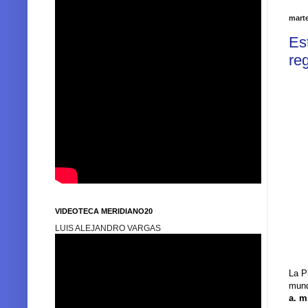
marte
Es
re
VIDEOTECA MERIDIANO20
LUIS ALEJANDRO VARGAS
La P
mund
a. m