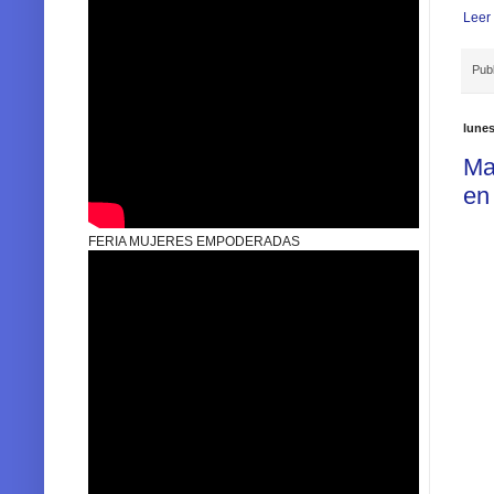
Leer
Pub
lunes
Ma
en
FERIA MUJERES EMPODERADAS