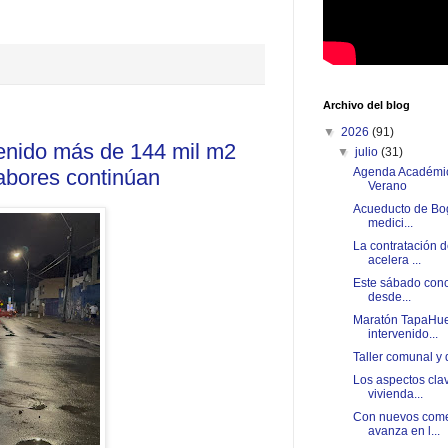
Archivo del blog
▼
2026
(91)
enido más de 144 mil m2
▼
julio
(31)
Agenda Académica
labores continúan
Verano
Acueducto de Bog
medici...
La contratación d
acelera ...
Este sábado conci
desde...
Maratón TapaHue
intervenido...
Taller comunal y
Los aspectos cla
vivienda...
Con nuevos come
avanza en l...