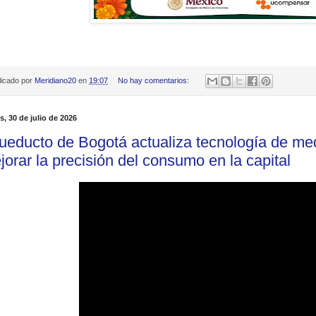
licado por
Meridiano20
en
19:07
No hay comentarios:
s, 30 de julio de 2026
ueducto de Bogotá actualiza tecnología de me
jorar la precisión del consumo en la capital