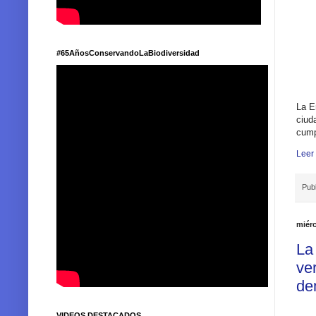
#65AñosConservandoLaBiodiversidad
La E
ciud
cump
Leer
Pub
miérc
La
ve
dem
VIDEOS DESTACADOS