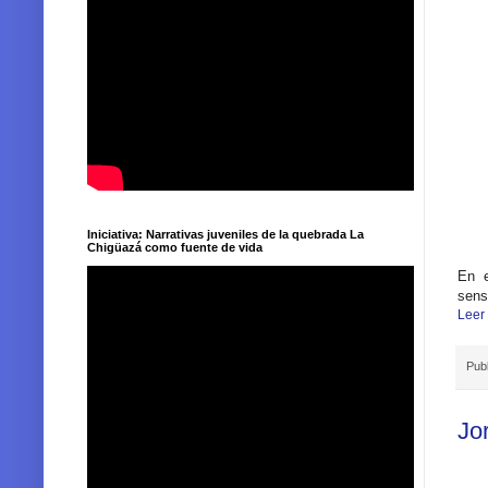
Iniciativa: Narrativas juveniles de la quebrada La
Chigüazá como fuente de vida
En e
sens
Leer
Pub
Jo