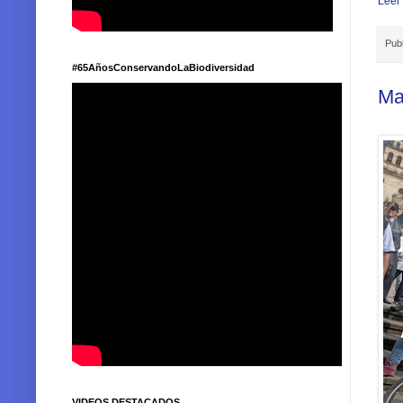
Leer
Pub
#65AñosConservandoLaBiodiversidad
Ma
VIDEOS DESTACADOS