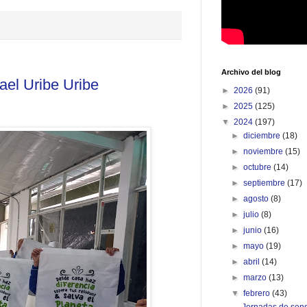
Archivo del blog
ael Uribe Uribe
►
2026
(91)
►
2025
(125)
▼
2024
(197)
►
diciembre
(18)
►
noviembre
(15)
►
octubre
(14)
►
septiembre
(17)
►
agosto
(8)
►
julio
(8)
►
junio
(16)
►
mayo
(19)
►
abril
(14)
►
marzo
(13)
▼
febrero
(43)
Jornadas de sens