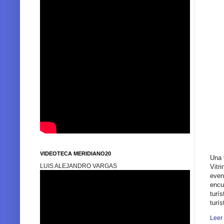
VIDEOTECA MERIDIANO20
Una 
LUIS ALEJANDRO VARGAS
Vitr
even
encu
turí
turí
Leer