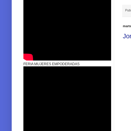
Pub
marte
Jo
FERIA MUJERES EMPODERADAS