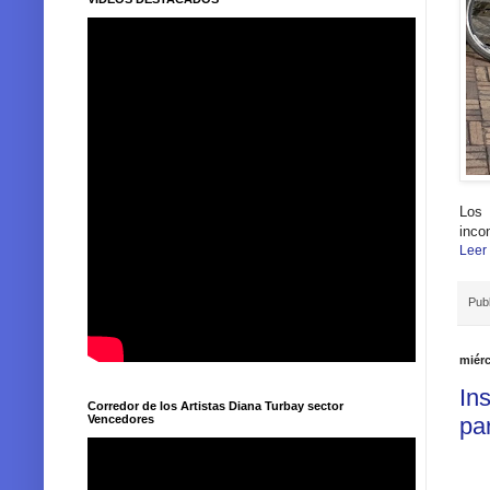
Los 
inco
Leer
Pub
miérc
In
Corredor de los Artistas Diana Turbay sector
Vencedores
par