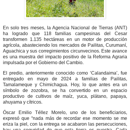
En solo tres meses, la Agencia Nacional de Tierras (ANT)
ha logrado que 118 familias campesinas del Cesar
transformen 1.135 hectáreas en un motor de producción
agrícola, abasteciendo los mercados de Pailitas, Curumaní,
Aguachica y sus corregimientos circunvecinos. Este avance
es una muestra del impacto positivo de la Reforma Agraria
impulsada por el Gobierno del Cambio.
El predio, anteriormente conocido como ‘Calandaima’, fue
entregado en mayo de 2024 a familias de Pailitas,
Tamalameque y Chimichagua. Hoy, lo que antes era un
símbolo de zozobra, se ha convertido en un espacio
productivo de cultivos de maíz, yuca, plátano, papaya,
ahuyama y cítricos.
Óscar Emilio Téllez Morelo, uno de los beneficiarios,
expresó que “nada más de recordar ese momento se me
eriza la piel, con la entrega se acabaron las persecuciones,
hay una seguridad de que esta tierra es nuestra. Cada