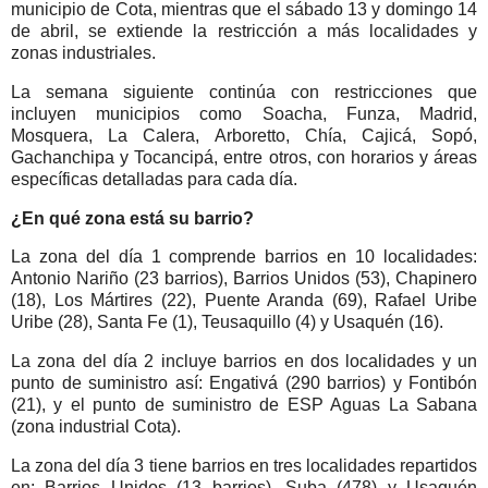
municipio de Cota, mientras que el sábado 13 y domingo 14
de abril, se extiende la restricción a más localidades y
zonas industriales.
La semana siguiente continúa con restricciones que
incluyen municipios como Soacha, Funza, Madrid,
Mosquera, La Calera, Arboretto, Chía, Cajicá, Sopó,
Gachanchipa y Tocancipá, entre otros, con horarios y áreas
específicas detalladas para cada día.
¿En qué zona está su barrio?
La zona del día 1 comprende barrios en 10 localidades:
Antonio Nariño (23 barrios), Barrios Unidos (53), Chapinero
(18), Los Mártires (22), Puente Aranda (69), Rafael Uribe
Uribe (28), Santa Fe (1), Teusaquillo (4) y Usaquén (16).
La zona del día 2 incluye barrios en dos localidades y un
punto de suministro así: Engativá (290 barrios) y Fontibón
(21), y el punto de suministro de ESP Aguas La Sabana
(zona industrial Cota).
La zona del día 3 tiene barrios en tres localidades repartidos
en: Barrios Unidos (13 barrios), Suba (478) y Usaquén