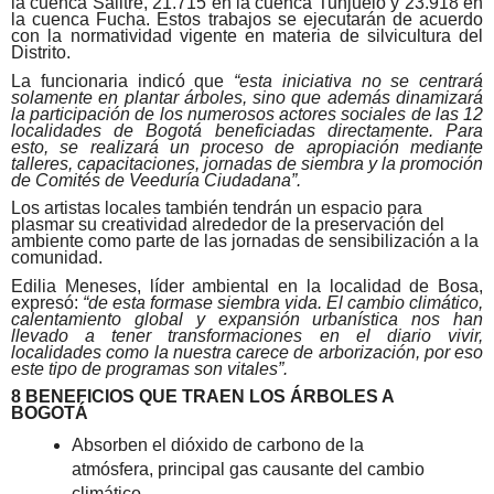
la cuenca Salitre, 21.715 en la cuenca Tunjuelo y 23.918 en
la cuenca Fucha. Estos trabajos se ejecutarán de acuerdo
con la normatividad vigente en materia de silvicultura del
Distrito.
La funcionaria indicó que
“e
sta iniciativa no se centrará
solamente en plantar árboles, sino que además dinamizará
la participación de los numerosos actores sociales de las 12
localidades de Bogotá beneficiadas directamente. Para
esto, se realizará un proceso de apropiación mediante
talleres, capacitaciones, jornadas de siembra y la promoción
de Comités de Veeduría Ciudadana”.
Los artistas locales también tendrán un espacio para
plasmar su creatividad alrededor de la preservación del
ambiente como parte de las jornadas de sensibilización a la
comunidad.
Edilia Meneses, líder ambiental en la localidad de Bosa,
expresó:
“de esta formase siembra vida. El cambio climático,
calentamiento global y expansión urbanística nos han
llevado a tener transformaciones en el diario vivir,
localidades como la nuestra carece de arborización, por eso
este tipo de programas son vitales”.
8 BENEFICIOS QUE TRAEN LOS ÁRBOLES A
BOGOTÁ
Absorben el dióxido de carbono de la
atmósfera, principal gas causante del cambio
climático.