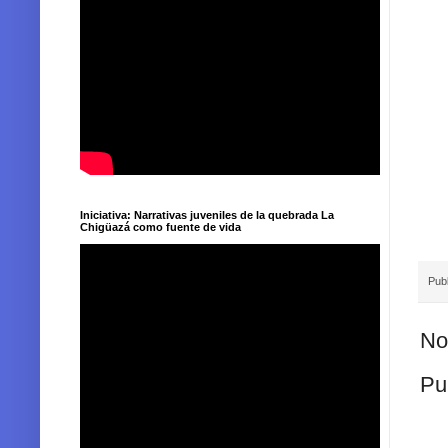
Iniciativa: Narrativas juveniles de la quebrada La
Chigüazá como fuente de vida
Pub
No
Pu