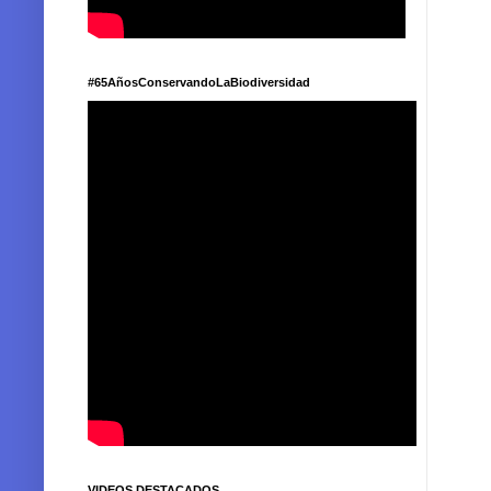
#65AñosConservandoLaBiodiversidad
VIDEOS DESTACADOS