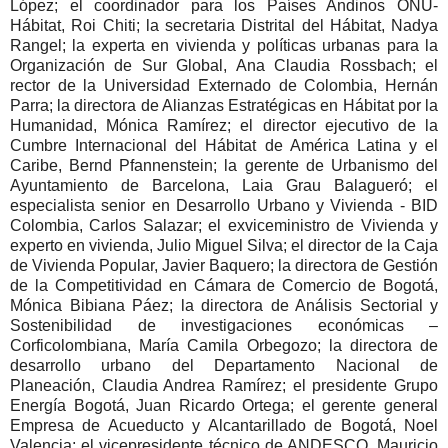
López; el coordinador para los Países Andinos ONU-
Hábitat, Roi Chiti; la secretaria Distrital del Hábitat, Nadya
Rangel; la experta en vivienda y políticas urbanas para la
Organización de Sur Global, Ana Claudia Rossbach; el
rector de la Universidad Externado de Colombia, Hernán
Parra; la directora de Alianzas Estratégicas en Hábitat por la
Humanidad, Mónica Ramírez; el director ejecutivo de la
Cumbre Internacional del Hábitat de América Latina y el
Caribe, Bernd Pfannenstein; la gerente de Urbanismo del
Ayuntamiento de Barcelona, Laia Grau Balagueró; el
especialista senior en Desarrollo Urbano y Vivienda - BID
Colombia, Carlos Salazar; el exviceministro de Vivienda y
experto en vivienda, Julio Miguel Silva; el director de la Caja
de Vivienda Popular, Javier Baquero; la directora de Gestión
de la Competitividad en Cámara de Comercio de Bogotá,
Mónica Bibiana Páez; la directora de Análisis Sectorial y
Sostenibilidad de investigaciones económicas –
Corficolombiana, María Camila Orbegozo; la directora de
desarrollo urbano del Departamento Nacional de
Planeación, Claudia Andrea Ramírez; el presidente Grupo
Energía Bogotá, Juan Ricardo Ortega; el gerente general
Empresa de Acueducto y Alcantarillado de Bogotá, Noel
Valencia; el vicepresidente técnico de ANDESCO, Mauricio