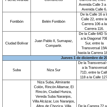
Avenida Calle 3 a 
Avenida Calle 6.
De la Calle 16 a l
Calle 22, entre l
Fontibón
Belén Fontibón
Carrera 106 a la
Carrera 116.
De la Calle 64D S
a la Diagonal 70
Juan Pablo II, Sumapaz,
Ciudad Bolívar
Sur, entre la
Compartir.
Transversal 19A
hasta la Carrera 1
Jueves 1 de diciembre de 2
De la Transversal
a la Transversal
Suba
Niza Sur
71D, entre la Cal
118 a la Calle 127
Niza Suba, Almirante
Colón, Rincón Altamar, El
Rincón, Ciudad Hunza,
Vereda Suba Naranjos,
Villa Alcázar, Los Naranjos,
Altos de Chozica, Villa
De la Carrera 72 a