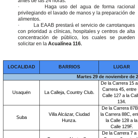
antes de las 24 horas.
·
Haga uso del agua de forma racional
privilegiando el lavado de manos y la preparación de
alimentos.
·
La EAAB prestará el servicio de carrotanques
con prioridad a clínicas, hospitales y centros de alta
concentración de público, los cuales se pueden
solicitar en la
Acualínea 116.
LOCALIDAD
BARRIOS
LUGAR
Martes 29 de noviembre de 
De la Carrera 15 a
Carrera 45, entre 
Usaquén
La Calleja, Country Club.
Calle 127 a la Cal
134.
De la Carrera 87B
Villa Alcázar, Ciudad
la Carrera 88C, en
Suba
Hunza.
la Calle 128 a la
Calle 129F.
De la Carrera 7 a 