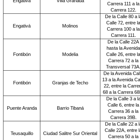
Engativá
Villa Granada
Carrera 111 a la
Carrera 122.
De la Calle 80 a l
Calle 72, entre l
Engativá
Molinos
Carrera 100 a la
Carrera 111.
De la Calle 22A
hasta la Avenida
Fontibón
Modelia
Calle 26, entre l
Carrera 72 a la
Transversal 73A
De la Avenida Cal
13 a la Avenida Ca
Fontibón
Granjas de Techo
22, entre la Carre
68 a la Carrera 68
De la Calle 3 a l
Calle 6, entre la
Puente Aranda
Barrio Tibaná
Carrera 36 a la
Carrera 39B.
De la Calle 22 a l
Calle 22A, entre l
Teusaquillo
Ciudad Salitre Sur Oriental
Carrera 50 a la