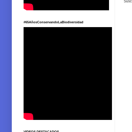
Suscr
#65AñosConservandoLaBiodiversidad
VIDEOS DESTACADOS