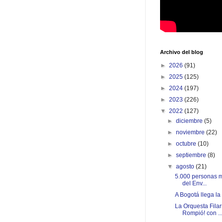
Archivo del blog
►
2026
(91)
►
2025
(125)
►
2024
(197)
►
2023
(226)
▼
2022
(127)
►
diciembre
(5)
►
noviembre
(22)
►
octubre
(10)
►
septiembre
(8)
▼
agosto
(21)
5.000 personas m
del Env...
A Bogotá llega la 
La Orquesta Fila
Rompió! con ..