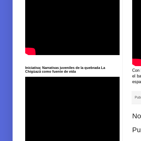
Iniciativa: Narrativas juveniles de la quebrada La
Con 
Chigüazá como fuente de vida
el b
espa
Pub
No
Pu