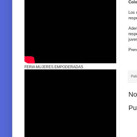
Col
Los 
resp
Adem
resp
juven
Pren
FERIA MUJERES EMPODERADAS
Pub
No
Pu