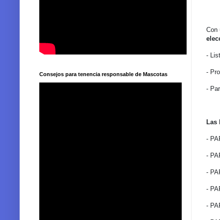
Con 
elec
- Li
- Pr
Consejos para tenencia responsable de Mascotas
- Pa
Las 
- PA
- P
- P
- PA
- P