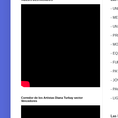
- U
- M
- U
- P
- M
- EQ
-
FU
- PA
- J
- PA
- L
Corredor de los Artistas Diana Turbay sector
Vencedores
Las 