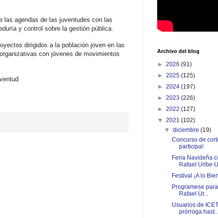
e las agendas de las juventudes con las
duría y control sobre la gestión pública.
oyectos dirigidos a la población joven en las
Archivo del blog
s organizativas con jóvenes de movimientos
►
2026
(91)
►
2025
(125)
uventud
►
2024
(197)
►
2023
(226)
►
2022
(127)
▼
2021
(102)
▼
diciembre
(19)
Concurso de cort
participa!
Feria Navideña 
Rafael Uribe U.
Festival ¡A lo Bi
Programese para
Rafael Ur...
Usuarios de ICET
prórroga hast..