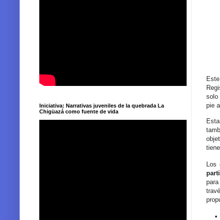
Este
Regi
solo
pie 
Iniciativa: Narrativas juveniles de la quebrada La
Chigüazá como fuente de vida
Esta
tamb
obje
tien
Los 
part
para
trav
prop