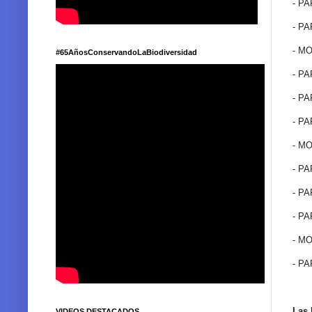
- P
- P
- M
#65AñosConservandoLaBiodiversidad
- P
- P
- P
- M
- P
- P
- P
- M
- P
Las 
VIDEOS DESTACADOS