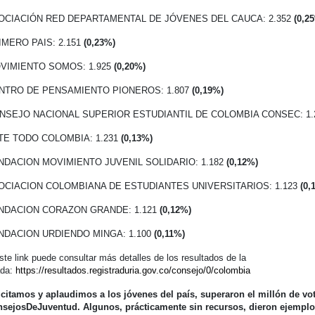
SOCIACIÓN RED DEPARTAMENTAL DE JÓVENES DEL CAUCA: 2.352
(0,2
IMERO PAIS: 2.151
(0,23%)
OVIMIENTO SOMOS: 1.925
(0,20%)
ENTRO DE PENSAMIENTO PIONEROS: 1.807
(0,19%)
ONSEJO NACIONAL SUPERIOR ESTUDIANTIL DE COLOMBIA CONSEC: 1.
NTE TODO COLOMBIA: 1.231
(0,13%)
UNDACION MOVIMIENTO JUVENIL SOLIDARIO: 1.182
(0,12%)
SOCIACION COLOMBIANA DE ESTUDIANTES UNIVERSITARIOS: 1.123
(0,
UNDACION CORAZON GRANDE: 1.121
(0,12%)
UNDACION URDIENDO MINGA: 1.100
(0,11%)
ste link puede consultar más detalles de los resultados de la
ada:
https://resultados.registraduria.gov.co/consejo/0/colombia
icitamos y aplaudimos a los jóvenes del país, superaron el millón de vo
sejosDeJuventud. Algunos, prácticamente sin recursos, dieron ejemplo