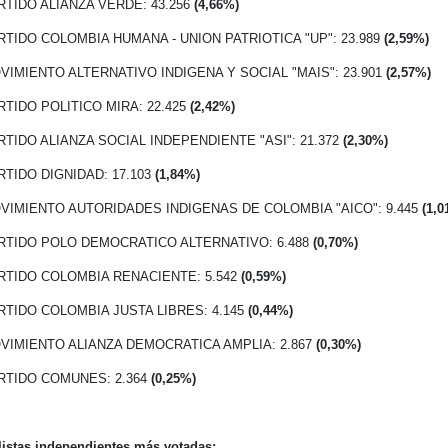
ARTIDO ALIANZA VERDE: 43.256
(4,66%)
ARTIDO COLOMBIA HUMANA - UNION PATRIOTICA "UP": 23.989
(2,59%)
OVIMIENTO ALTERNATIVO INDIGENA Y SOCIAL "MAIS": 23.901
(2,57%)
ARTIDO POLITICO MIRA: 22.425
(2,42%)
ARTIDO ALIANZA SOCIAL INDEPENDIENTE "ASI": 21.372
(2,30%)
ARTIDO DIGNIDAD: 17.103
(1,84%)
OVIMIENTO AUTORIDADES INDIGENAS DE COLOMBIA "AICO": 9.445
(1,0
ARTIDO POLO DEMOCRATICO ALTERNATIVO: 6.488
(0,70%)
ARTIDO COLOMBIA RENACIENTE: 5.542
(0,59%)
ARTIDO COLOMBIA JUSTA LIBRES: 4.145
(0,44%)
OVIMIENTO ALIANZA DEMOCRATICA AMPLIA: 2.867
(0,30%)
ARTIDO COMUNES: 2.364
(0,25%)
listas independientes más votadas: