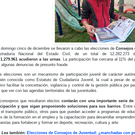
 domingo cinco de diciembre se llevaron a cabo las elecciones de
Consejos 
straduría Nacional del Estado Civil, de un total de 12.282.273 d
1.279.961 acudieron a las urnas
. La participación fue cercana al 11% del 
a algunas denuncias de presunto fraude.
s elecciones son un mecanismo de participación juvenil de carácter autó
ién conocida como Estatuto de Ciudadanía Juvenil, la cual a pesar de q
tivo facilitar la concertación, vigilancia y control de la gestión pública por 
e que ver con las agendas territoriales de las juventudes.
consejeros que resultaron electos
contarán con una importante serie de 
icipación y que sigan proponiendo soluciones para sus barrios
. Entre 
 el transporte público, otros para que puedan acceder a programas de educ
és de la formación en el empleo y la capacitación para desarrollar emprendimi
uestas para fortalecer y formar en deporte, recreación, cultura y arte.
Lea también:
Elecciones de Consejos de Juventud: ¿manchadas con pr