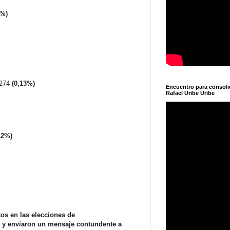
5%)
274
(0,13%)
Encuentro para consol
Rafael Uribe Uribe
12%)
tos en las elecciones de
 y envíaron un mensaje contundente a