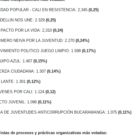
NIDAD POPULAR - CALI EN RESISTENCIA: 2,345
(0,25)
EDELLIN NOS UNE: 2.329
(0,25)
N PACTO POR LA VIDA: 2,310
(0,24)
RIMERO NEIVA POR LA JUVENTUD: 2.270
(0,24%)
OVIMIENTO POLITICO JUEGO LIMPIO: 1.598
(0,17%)
UIPO AZUL: 1.407
(0,15%)
ERZA
CIUDADANA:
1.307
(0,14%)
' LANTE: 1.301
(0,12%)
ÓVENES POR CALI: 1.124
(0,12)
CTO JUVENIL: 1.096
(0,11%)
IGA DE JUVENTUDES ANTICORRUPCIÓN BUCARAMANGA: 1.075
(0,11%)
listas de procesos y prácticas organizativas más votadas: