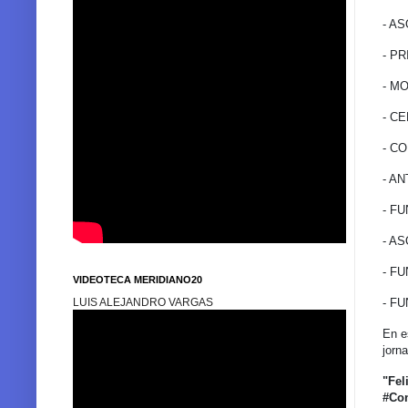
- A
- PR
- M
- C
- C
- A
- F
- A
- F
VIDEOTECA MERIDIANO20
- F
LUIS ALEJANDRO VARGAS
En e
jorn
"Fel
#Con