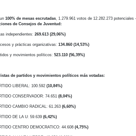
un
100% de mesas escrutadas
, 1.279.961 votos de 12.282.273 potenciales
ciones de Consejos de Juventud:
stas independientes:
269.613 (29,06%)
ocesos y prácticas organizativas:
134.860
(14,53%)
rtidos y movimientos políticos:
523.110 (56,39%)
listas de partidos y movimientos políticos más votadas:
RTIDO LIBERAL: 100.592
(10,84%)
ARTIDO CONSERVADOR: 74.651
(8,04%)
ARTIDO CAMBIO RADICAL: 61.263
(6,60%)
RTIDO DE LA U: 59.639
(6,42%)
ARTIDO CENTRO DEMOCRATICO: 44.608
(4,75%)