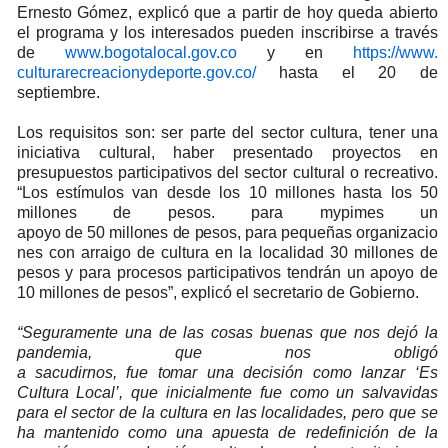
Ernesto Gómez, explicó que a partir de hoy queda abierto
el programa y los interesados pueden inscribirse a través
de
www.bogotalocal.gov.co
y en
https://www.
culturarecreacionydeporte.gov.
co/
hasta el 20 de
septiembre.
Los requisitos son: ser parte del sector cultura, tener una
iniciativa cultural, haber presentado proyectos en
presupuestos participativos del sector cultural o recreativo.
“Los estímulos van desde los 10 millones hasta los 50
millones de pesos. para mypimes un
apoyo
de
50
millones
de
pesos,
para
pequeñas
organizacio
nes
con arraigo de cultura en la localidad 30 millones de
pesos y para procesos participativos tendrán un apoyo de
10 millones de pesos”, explicó el secretario de Gobierno.
“Seguramente una de las cosas buenas que nos dejó la
pandemia, que nos obligó
a
sacudirnos,
fue
tomar
una
decisión como lanzar ‘Es
Cultura Local’, que inicialmente fue como
un
salvavidas
para el sector de la cultura en las localidades, pero que se
ha mantenido como una apuesta de redefinición de la