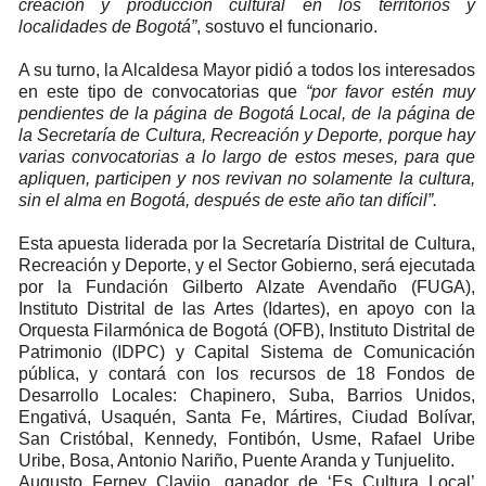
creación y producción cultural en los territorios y
localidades de Bogotá”
, sostuvo el funcionario.
A su turno, la Alcaldesa Mayor pidió a todos los interesados
en este tipo de convocatorias que
“por favor estén muy
pendientes de la página de Bogotá Local, de la página de
la Secretaría de Cultura, Recreación y Deporte, porque hay
varias convocatorias a lo largo de
estos meses, para que
apliquen, participen y nos revivan no solamente la cultura,
sin el alma en Bogotá, después de este año tan difícil”.
Esta apuesta liderada por la Secretaría Distrital de Cultura,
Recreación y Deporte, y el Sector Gobierno, será ejecutada
por la Fundación Gilberto Alzate Avendaño (FUGA),
Instituto Distrital de las Artes (Idartes), en apoyo con la
Orquesta Filarmónica de Bogotá (OFB),
Instituto
Distrital de
Patrimonio (IDPC) y Capital Sistema de Comunicación
pública, y contará con los recursos de 18 Fondos de
Desarrollo Locales: Chapinero, Suba, Barrios Unidos,
Engativá, Usaquén, Santa Fe, Mártires, Ciudad Bolívar,
San Cristóbal, Kennedy, Fontibón, Usme, Rafael Uribe
Uribe, Bosa, Antonio Nariño, Puente Aranda y Tunjuelito.
Augusto Ferney Clavijo, ganador de ‘Es Cultura Local’