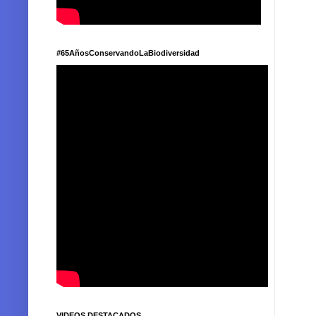
#65AñosConservandoLaBiodiversidad
VIDEOS DESTACADOS