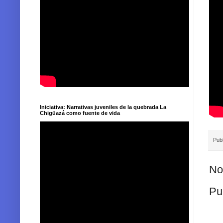
Iniciativa: Narrativas juveniles de la quebrada La
Chigüazá como fuente de vida
Pub
No
Pu