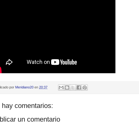
licado por
Meridiano20
en
20:37
 hay comentarios:
blicar un comentario