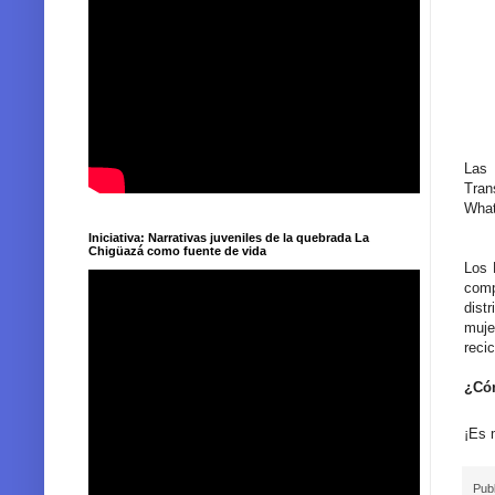
Las 
Tran
What
Iniciativa: Narrativas juveniles de la quebrada La
Chigüazá como fuente de vida
Los 
comp
dist
muje
recic
¿Cóm
¡Es 
Pub