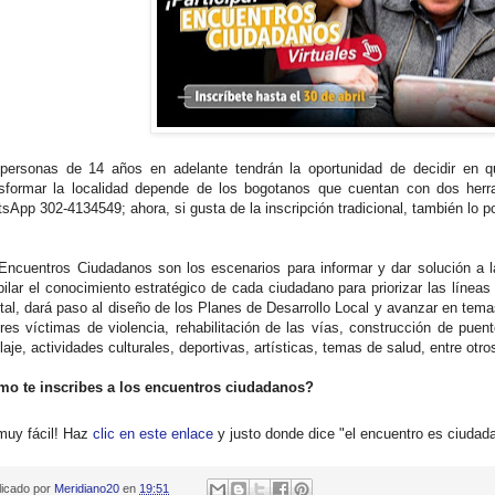
personas de 14 años en adelante tendrán la oportunidad de decidir en qué
sformar la localidad depende de los bogotanos que cuentan con dos herra
sApp 302-4134549; ahora, si gusta de la inscripción tradicional, también lo p
Encuentros Ciudadanos son los escenarios para informar y dar solución a 
ilar el conocimiento estratégico de cada ciudadano para priorizar las líneas 
rital, dará paso al diseño de los Planes de Desarrollo Local y avanzar en tem
res víctimas de violencia, rehabilitación de las vías, construcción de puen
laje, actividades culturales, deportivas, artísticas, temas de salud, entre otro
o te inscribes a los encuentros ciudadanos?
muy fácil! Haz
clic en este enlace
y justo donde dice "el encuentro es ciudadan
licado por
Meridiano20
en
19:51