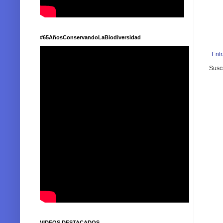
#65AñosConservandoLaBiodiversidad
Ent
Suscr
VIDEOS DESTACADOS