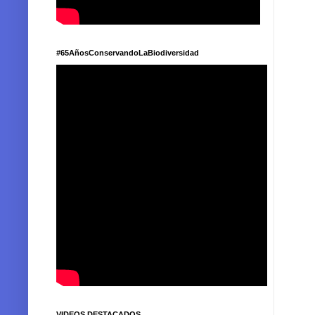
#65AñosConservandoLaBiodiversidad
VIDEOS DESTACADOS