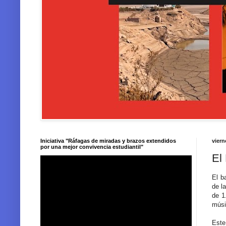
Iniciativa "Ráfagas de miradas y brazos extendidos
viern
por una mejor convivencia estudiantil"
El
El b
de l
de 1
músi
Este