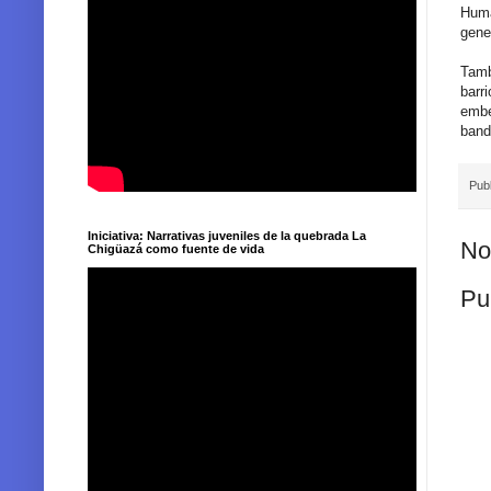
Huma
gene
Tamb
barr
embe
band
Pub
Iniciativa: Narrativas juveniles de la quebrada La
No
Chigüazá como fuente de vida
Pu