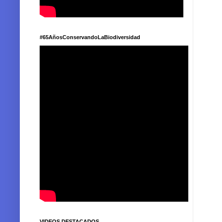
#65AñosConservandoLaBiodiversidad
VIDEOS DESTACADOS