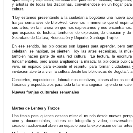
y artistas de todas las disciplinas, convirtiéndose en un hogar para 
cultura.
“Hoy estamos presentando a la ciudadanía bogotana una nueva apues
franjas semanales de BibloRed. Creemos firmemente que el espíritu
sus artes, en la manera en que nos expresamos y nos encontramos. 
que espacios de lectura, territorios de expresión, de creación y de c
Secretario de Cultura, Recreación y Deporte, Santiago Trujillo.
En ese sentido, las bibliotecas son lugares para aprender, pero ta
celebran, se habitan, se sienten. Hoy las artes escénicas, la músic
también hacen parte de esta red cultural. “La lectura, la escritura
fundamentales, pero ahora ampliamos la mirada: la biblioteca pública 
vivo, un espacio para expandir el espíritu, para formar ciudadanía
invitación abierta a vivir la cultura desde las bibliotecas de Bogotá.”, añ
Conciertos, exposiciones, laboratorios creativos, clases abiertas de 
literarios y espectáculos para toda la familia seguirán tejiendo un calen
Nuevas franjas culturales semanales
Martes de Lentes y Trazos
Una franja para quienes desean mirar el mundo desde nuevas perspe
cine y documentales, talleres de fotografía y video, conversatori
creación audiovisual abren un espacio para la exploración de las artes