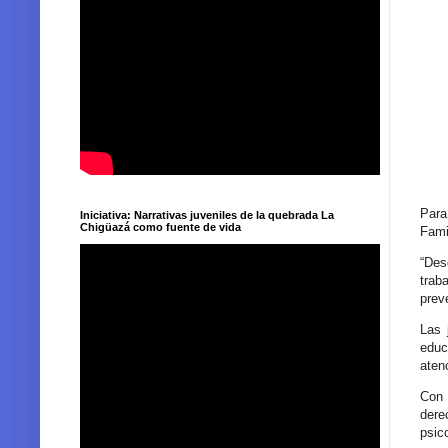
Para
Iniciativa: Narrativas juveniles de la quebrada La
Chigüazá como fuente de vida
Fami
“Des
trab
prev
Las 
educ
aten
Con 
dere
psic