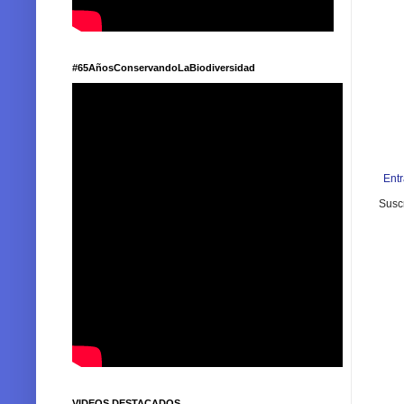
#65AñosConservandoLaBiodiversidad
Ent
Suscr
VIDEOS DESTACADOS