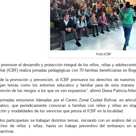
Foto:ICBF
 promover el desarrollo y protección integral de los niños, niñas y adolescent
liar (ICBF) realiza jornadas pedagógicas con 70 familias beneficiarias en Bog
de la promoción y prevención, el ICBF promueve los derechos de nuestros 
ajan temas como los entornos educativo y familiar para de esta manera 
ención de los riesgos a los que se ven expuestos”, afirmó Diana Patricia Arbo
jornadas estuvieron lideradas por el Centro Zonal Ciudad Bolívar, en arti
ativo, que periódicamente convocan a familias con niños y niñas en eta
ción y modalidades de los servicios que presta el ICBF en la localidad.
los participantes se trabajan distintos temas, iniciando con un análisis del co
chos de niños y niñas, hasta un trabajo preventivo del embarazo en 
oactivas.