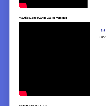
#65AñosConservandoLaBiodiversidad
Ent
Suscr
VIDEOS DESTACADOS