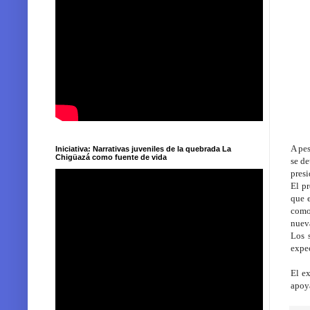
Fo
A pes
Iniciativa: Narrativas juveniles de la quebrada La
Chigüazá como fuente de vida
se de
presi
El pr
que e
como 
nuev
Los 
expec
El e
apoya