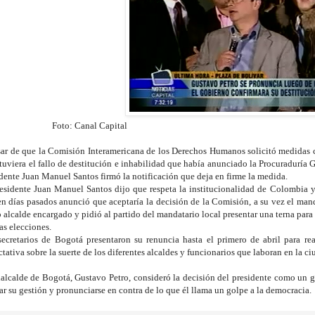
to: Canal Capital
ar de que la Comisión Interamericana de los Derechos Humanos solicitó medidas ca
tuviera el fallo de destitución e inhabilidad que había anunciado la Procuraduría G
dente Juan Manuel Santos firmó la notificación que deja en firme la medida.
esidente Juan Manuel Santos dijo que respeta la institucionalidad de Colombia y 
n días pasados anunció que aceptaría la decisión de la Comisión, a su vez el mand
alcalde encargado y pidió al partido del mandatario local presentar una terna para 
as elecciones.
secretarios de Bogotá presentaron su renuncia hasta el primero de abril para r
tativa sobre la suerte de los diferentes alcaldes y funcionarios que laboran en la ci
xalcalde de Bogotá, Gustavo Petro, consideró la decisión del presidente como un 
r su gestión y pronunciarse en contra de lo que él llama un golpe a la democracia.