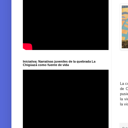
Iniciativa: Narrativas juveniles de la quebrada La
Chigüazá como fuente de vida
La c
de C
pusi
la v
la v