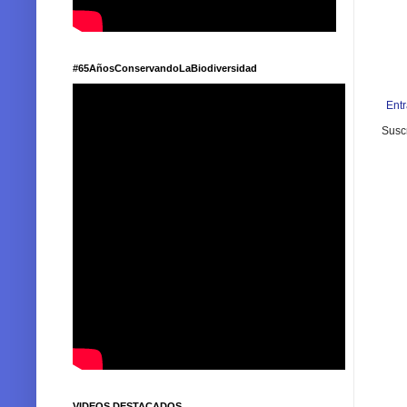
#65AñosConservandoLaBiodiversidad
Ent
Suscr
VIDEOS DESTACADOS