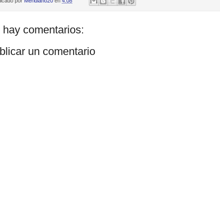
licado por
Meridiano20
en
4:08
 hay comentarios:
blicar un comentario