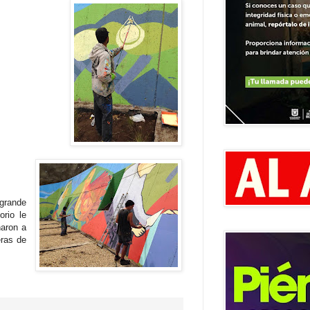
 grande
orio le
naron a
eras de