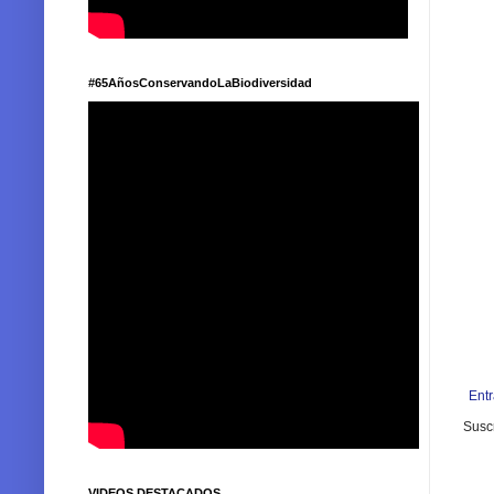
#65AñosConservandoLaBiodiversidad
Ent
Suscr
VIDEOS DESTACADOS