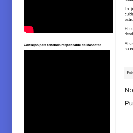
La j
cuid
estr
El e
desd
Al c
Consejos para tenencia responsable de Mascotas
su c
Pub
No
Pu