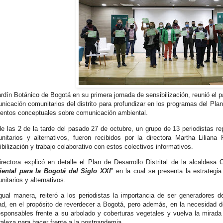
ardín Botánico de Bogotá en su primera jornada de sensibilización, reunió el
nicación comunitarios del distrito para profundizar en los programas del Plan
entos conceptuales sobre comunicación ambiental.
e las 2 de la tarde del pasado 27 de octubre, un grupo de 13 periodistas 
nitarios y alternativos, fueron recibidos por la directora Martha Lilian
ibilización y trabajo colaborativo con estos colectivos informativos.
irectora explicó en detalle el Plan de Desarrollo Distrital de la alcaldesa
ental para la Bogotá del Siglo XXI
” en la cual se presenta la estrategia
nitarios y alternativos.
gual manera, reiteró a los periodistas la importancia de ser generadores de
ad, en el propósito de reverdecer a Bogotá, pero además, en la necesidad 
esponsables frente a su arbolado y coberturas vegetales y vuelva la mirada 
raleza para hacer frente a la postpandemia.