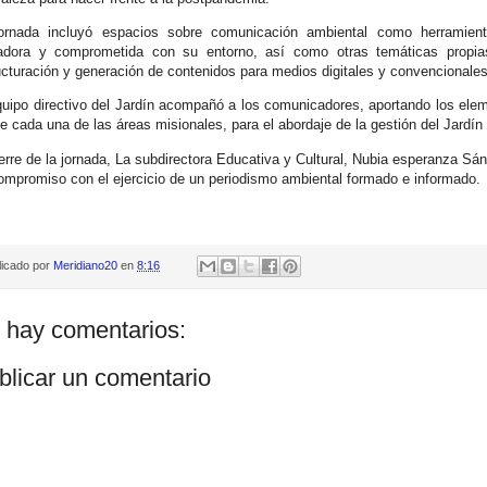
ornada incluyó espacios sobre comunicación ambiental como herramient
adora y comprometida con su entorno, así como otras temáticas propias 
ucturación y generación de contenidos para medios digitales y convencionales
quipo directivo del Jardín acompañó a los comunicadores, aportando los eleme
e cada una de las áreas misionales, para el abordaje de la gestión del Jardí
ierre de la jornada, La subdirectora Educativa y Cultural, Nubia esperanza Sánc
ompromiso con el ejercicio de un periodismo ambiental formado e informado.
licado por
Meridiano20
en
8:16
 hay comentarios:
blicar un comentario