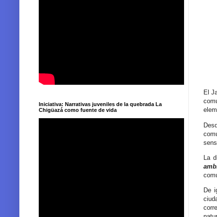
El J
comu
Iniciativa: Narrativas juveniles de la quebrada La
elem
Chigüazá como fuente de vida
Desd
comu
sens
La d
ambi
comu
De i
ciud
corr
natu