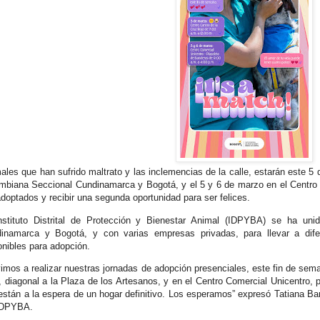
ales que han sufrido maltrato y las inclemencias de la calle, estarán este 5
mbiana Seccional Cundinamarca y Bogotá, y el 5 y 6 de marzo en el Centro 
adoptados y recibir una segunda oportunidad para ser felices.
nstituto Distrital de Protección y Bienestar Animal (IDPYBA) se ha un
inamarca y Bogotá, y con varias empresas privadas, para llevar a dif
onibles para adopción.
vimos a realizar nuestras jornadas de adopción presenciales, este fin de se
, diagonal a la Plaza de los Artesanos, y en el Centro Comercial Unicentro, 
están a la espera de un hogar definitivo. Los esperamos” expresó Tatiana Ba
 IDPYBA.