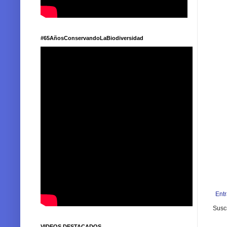
#65AñosConservandoLaBiodiversidad
Ent
Suscr
VIDEOS DESTACADOS