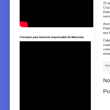
23 a
Cruz
Drak
serv
Asim
Padr
esa 
Consejos para tenencia responsable de Mascotas
Cabe
ciud
como
este
Pub
No
Pu