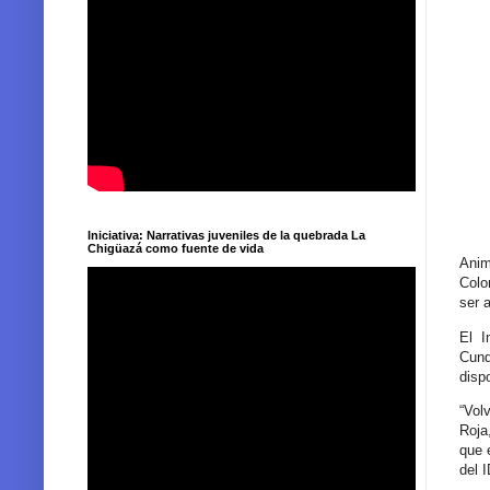
Iniciativa: Narrativas juveniles de la quebrada La
Chigüazá como fuente de vida
Anim
Colo
ser 
El I
Cund
disp
“Vol
Roja
que 
del