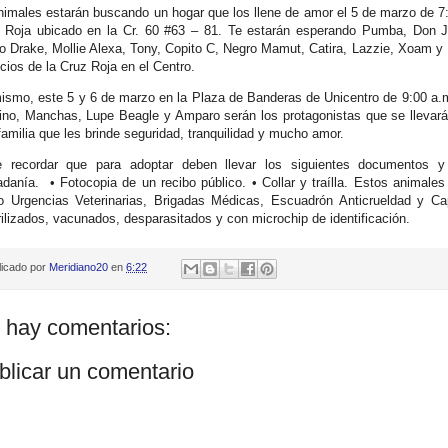
nimales estarán buscando un hogar que los llene de amor el 5 de marzo de 7:
 Roja ubicado en la Cr. 60 #63 – 81. Te estarán esperando Pumba, Don Ju
o Drake, Mollie Alexa, Tony, Copito C, Negro Mamut, Catira, Lazzie, Xoam y
icios de la Cruz Roja en el Centro.
ismo, este 5 y 6 de marzo en la Plaza de Banderas de Unicentro de 9:00 a.m.
ino, Manchas, Lupe Beagle y Amparo serán los protagonistas que se llevará
familia que les brinde seguridad, tranquilidad y mucho amor.
 recordar que para adoptar deben llevar los siguientes documentos y
adanía. • Fotocopia de un recibo público. • Collar y traílla. Estos animale
 Urgencias Veterinarias, Brigadas Médicas, Escuadrón Anticrueldad y Capt
rilizados, vacunados, desparasitados y con microchip de identificación.
licado por
Meridiano20
en
6:22
 hay comentarios:
blicar un comentario