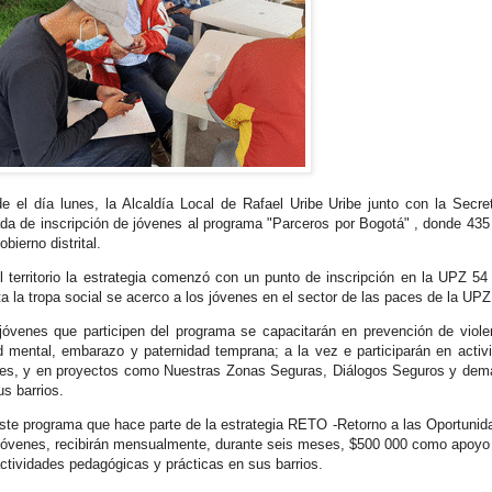
e el día lunes, la Alcaldía Local de Rafael Uribe Uribe junto con la Secretar
ada de inscripción de jóvenes al programa "Parceros por Bogotá" , donde 435 
obierno distrital.
l territorio la estrategia comenzó con un punto de inscripción en la UPZ 5
ta la tropa social se acerco a los jóvenes en el sector de las paces de la UP
jóvenes que participen del programa se capacitarán en prevención de viol
d mental, embarazo y paternidad temprana; a la vez e participarán en acti
les, y en proyectos como Nuestras Zonas Seguras, Diálogos Seguros y demá
us barrios.
ste programa que hace parte de la estrategia RETO -Retorno a las Oportunida
jóvenes, recibirán mensualmente, durante seis meses, $500 000 como apoyo 
actividades pedagógicas y prácticas en sus barrios.