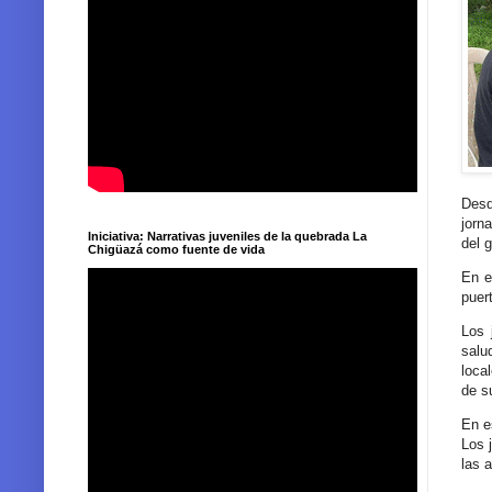
Desd
jorn
Iniciativa: Narrativas juveniles de la quebrada La
del g
Chigüazá como fuente de vida
En e
puer
Los 
salu
loca
de s
En e
Los 
las 