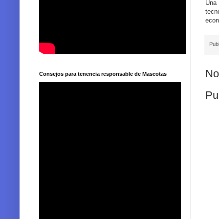
Una 
tecn
econ
Pub
No
Consejos para tenencia responsable de Mascotas
Pu