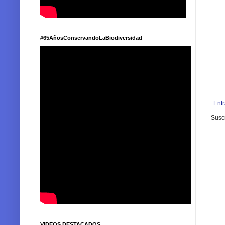
#65AñosConservandoLaBiodiversidad
Ent
Suscr
VIDEOS DESTACADOS